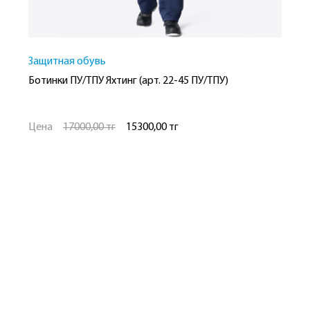
Защитная обувь
З
Ботинки ПУ/ТПУ Яхтинг (арт. 22-45 ПУ/ТПУ)
Б
Цена
17000,00 тг
15300,00 тг
Ц
Рост
Размер
Р