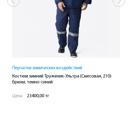
Перчатки химических воздействий
З
Костюм зимний Труженик-Ультра (Смесовая, 210)
Б
брюки, темно-синий
Цена
23400,00 тг
Ц
Рост
Размер
Р