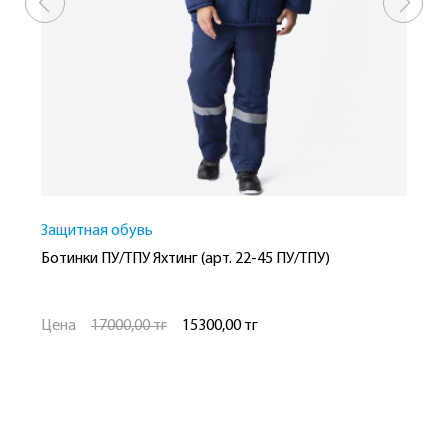
Защитная обувь
З
Ботинки ПУ/ТПУ Яхтинг (арт. 22-45 ПУ/ТПУ)
Б
Цена
17000,00 тг
15300,00 тг
Ц
Рост
Размер
Р