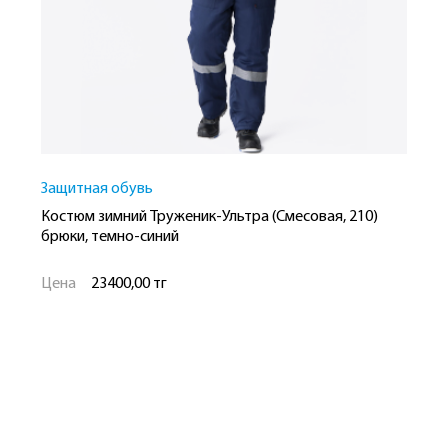
Защитная обувь
П
Костюм зимний Труженик-Ультра (Смесовая, 210)
К
брюки, темно-синий
б
Цена
23400,00 тг
Ц
Рост
Размер
Р